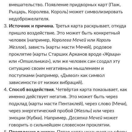
вмешательство. Появление придворных карт (Паж,
Рыцарь, Королева, Король) может символизировать
недоброжелателя.
Источник и причина.
Третья карта раскрывает, откуда
пришло воздействие. Это может быть конкретный
человек (например,
Королева Мечей
или
Король
Жезлов
), зависть (карты масти Мечей), родовое
проклятие (карты Старших Арканов вроде
«Жрицы»
или
«Отшельника»
), или же человек сам создал эту
ситуацию своим негативным мышлением и
поступками (например,
«Дьявол»
как символ
зависимости от низких вибраций).
Способ воздействия.
Четвёртая карта показывает, как
именно действует негатив. Это может быть через
подклад (карты масти Пентаклей), через слово (Мечи),
через энергетический пробой (Жезлы) или через
эмоции (Кубки). Например,
Десятка Мечей
может
говорить о сильнейшем словесном проклятии.