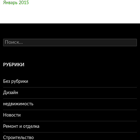
Январь 2015
Н
а
й
т
и
РУБРИКИ
:
Без рубрики
Дизайн
недвижимость
Новости
Ремонт и отделка
Строительство