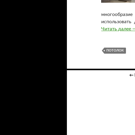
многообразие
использовать
Читать далее
Н
ПОТОЛОК
←
Навигация
по
записям