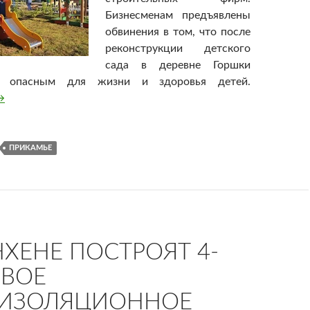
Бизнесменам предъявлены
обвинения в том, что после
реконструкции детского
сада в деревне Горшки
о опасным для жизни и здоровья детей.
 Прикамье чиновник получил 1,5 года за строительство опа
→
ПРИКАМЬЕ
ХЕНЕ ПОСТРОЯТ 4-
ВОЕ
ОИЗОЛЯЦИОННОЕ