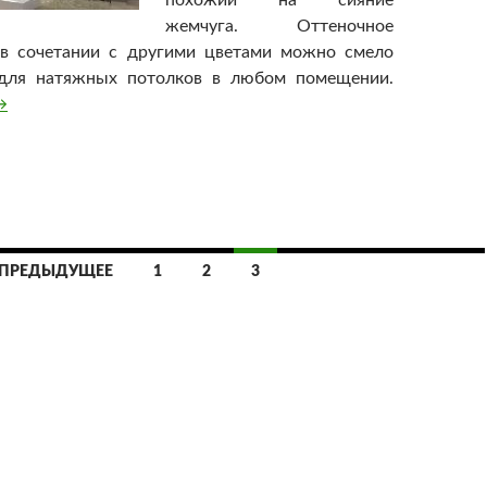
похожий на сияние
жемчуга. Оттеночное
 в сочетании с другими цветами можно смело
 для натяжных потолков в любом помещении.
атяжной потолок серого цвета — идеальный вариант для л
→
 ПРЕДЫДУЩЕЕ
1
2
3