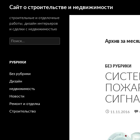
Поиск
Сайт о строительстве и недвижимости
строительные и отделочные
работы, дизайн интерьеров
и сделки с недвижимостью
Н
Архив за меся
а
й
т
РУБРИКИ
и
БЕЗ РУБРИКИ
:
СИСТЕ
Без рубрики
Дизайн
ПОЖА
недвижимость
СИГН
Новости
Ремонт и отделка
Строительство
11.11.2016