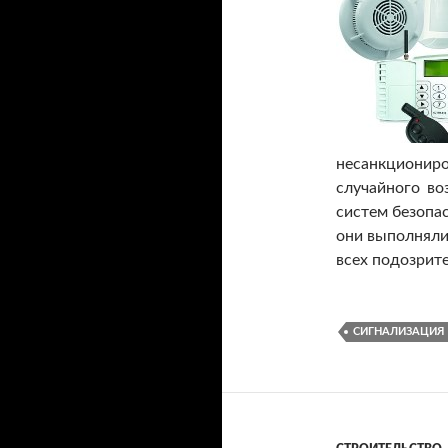
несанкционир
случайного во
систем безопа
они выполняли
всех подозрит
СИГНАЛИЗАЦИЯ