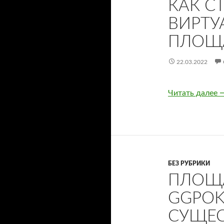
КАК С
ВИРТУ
ПЛОЩ
22.03.2022
Читать далее
К
БЕЗ РУБРИКИ
ПЛОЩ
GGPOK
СУЩЕС