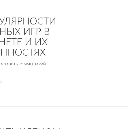
УЛЯРНОСТИ
НЫХ ИГР В
НЕТЕ И ИХ
ЕННОСТЯХ
ОСТАВИТЬ КОММЕНТАРИЙ
 популярности покерных игр в Интернете и их особенностя
→