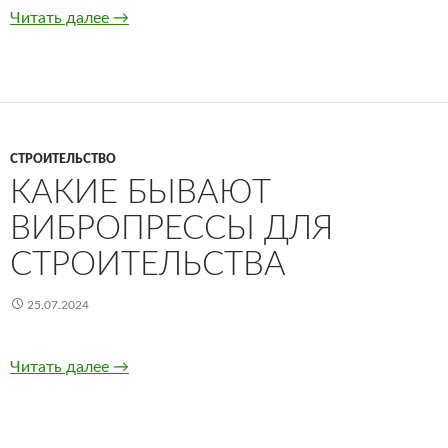
Читать далее
Как отписаться от платных услуг Finny
→
СТРОИТЕЛЬСТВО
КАКИЕ БЫВАЮТ
ВИБРОПРЕССЫ ДЛЯ
СТРОИТЕЛЬСТВА
25.07.2024
Читать далее
Какие бывают вибропрессы для строительст
→