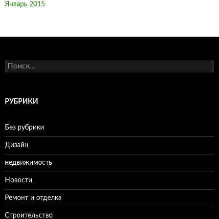
Январь 2015
Н
а
й
т
и
РУБРИКИ
:
Без рубрики
Дизайн
недвижимость
Новости
Ремонт и отделка
Строительство