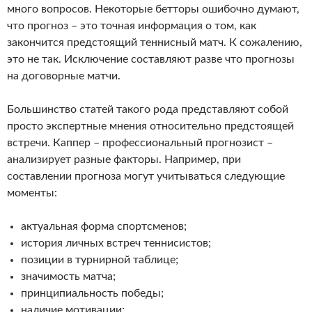
много вопросов. Некоторые бетторы ошибочно думают,
что прогноз – это точная информация о том, как
закончится предстоящий теннисный матч. К сожалению,
это не так. Исключение составляют разве что прогнозы
на договорные матчи.
Большинство статей такого рода представляют собой
просто экспертные мнения относительно предстоящей
встречи. Каппер – профессиональный прогнозист –
анализирует разные факторы. Например, при
составлении прогноза могут учитываться следующие
моменты:
актуальная форма спортсменов;
история личных встреч теннисистов;
позиции в турнирной таблице;
значимость матча;
принципиальность победы;
наличие мотивации;