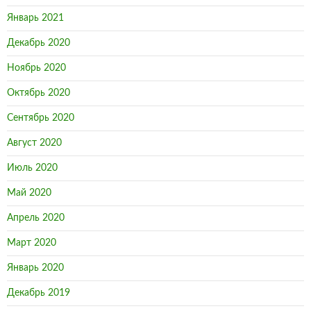
Январь 2021
Декабрь 2020
Ноябрь 2020
Октябрь 2020
Сентябрь 2020
Август 2020
Июль 2020
Май 2020
Апрель 2020
Март 2020
Январь 2020
Декабрь 2019