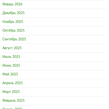
Январь 2026
Декабрь 2025
Ноябрь 2025
Октябрь 2025
Сентябрь 2025
Август 2025
Июль 2025
Июнь 2025
Май 2025
Апрель 2025
Март 2025
Февраль 2025