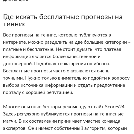
Где искать бесплатные прогнозы на
теннис
Все прогнозы на теннис, которые публикуются в
интернете, можно разделить на две большие категории –
платные и бесплатные. Не стоит думать, что платная
информация является более качественной и
достоверной. Подобная точка зрения ошибочна.
Бесплатные прогнозы часто оказываются очень
точными. Нужно только внимательно подойти к вопросу
выбора источника информации и отдать предпочтение
порталу с хорошей репутацией.
Многие опытные бетторы рекомендуют сайт Scores24.
Здесь регулярно публикуются прогнозы на теннисные
матчи. В их составлении принимает участие команда
экспертов. Они имеют собственный алгоритм, который