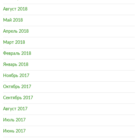
Август 2018
Май 2018
Апрель 2018
Март 2018
Февраль 2018
Январь 2018
Ноябрь 2017
Октябрь 2017
Сентябрь 2017
Август 2017
Июль 2017
Июнь 2017