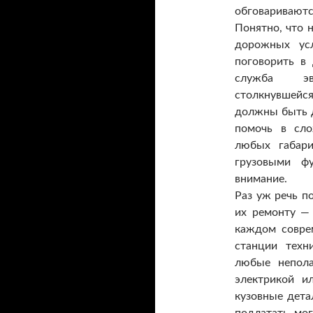
обговариваютс
Понятно, что 
дорожных у
поговорить в
служба эва
столкнувшей
должны быть 
помочь в сл
любых габари
грузовыми ф
внимание.
Раз уж речь п
их ремонту — 
каждом совре
станции техн
любые непола
электрикой и
кузовные дета