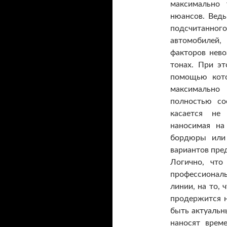
максимально 
нюансов. Ведь
подсчитанн
автомобилей,
факторов нев
тонах. При э
помощью кото
максимально
полностью со
касается не 
наносимая на
бордюры или 
вариантов пре
Логично, что
профессионал
линии, на то, 
продержится н
быть актуальн
наносят врем