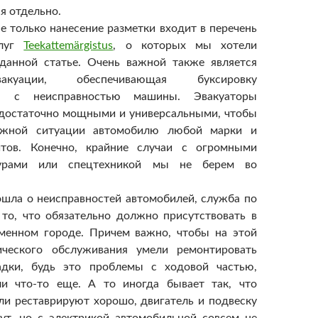
я отдельно.
не только нанесение разметки входит в перечень
слуг
Teekattemärgistus
, о которых мы хотели
 данной статье. Очень важной также является
куации, обеспечивающая буксировку
ся с неисправностью машины. Эвакуаторы
достаточно мощными и универсальными, чтобы
ожной ситуации автомобилю любой марки и
тов. Конечно, крайние случаи с огромными
урами или спецтехникой мы не берем во
ошла о неисправностей автомобилей, служба по
то, что обязательно должно присутствовать в
менном городе. Причем важно, чтобы на этой
ического обслуживания умели ремонтировать
дки, будь это проблемы с ходовой частью,
ли что-то еще. А то иногда бывает так, что
ли реставрируют хорошо, двигатель и подвеску