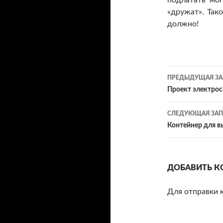
подлатать мог
«дружат». Так
должно!
ПРЕДЫДУЩАЯ ЗА
Навигац
Проект электро
по
СЛЕДУЮЩАЯ ЗАП
записям
Контейнер для в
ДОБАВИТЬ К
Для отправки 