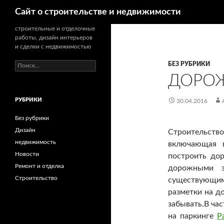
Поиск
Сайт о строительстве и недвижимости
строительные и отделочные
работы, дизайн интерьеров
и сделки с недвижимостью
БЕЗ РУБРИКИ
Н
а
ДОРОЖ
й
т
РУБРИКИ
и
30.04.2016
:
Без рубрики
Дизайн
Строительств
недвижимость
включающая в
Новости
построить до
Ремонт и отделка
дорожными з
Строительство
существующи
разметки на д
забывать.
В ча
на паркинге
P