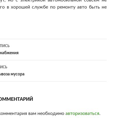
ут, но с электрикой автомобильной совсем не
ого в хорошей службе по ремонту авто быть не
ПИСЬ
ия
снабжения
ИСЬ
ывоза мусора
ОММЕНТАРИЙ
комментария вам необходимо
авторизоваться
.