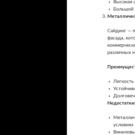
Высокая 
Большой 
Металличес
Сайдинг — п
фасада, кот
коммерческо
различных м
Преимущест
Легкость
Устойчив
Долговеч
Недостатки
Металлич
условиях
Виниловы