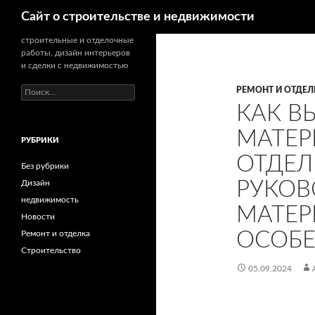
Поиск
Сайт о строительстве и недвижимости
строительные и отделочные
работы, дизайн интерьеров
и сделки с недвижимостью
РЕМОНТ И ОТДЕЛ
Н
а
КАК В
й
т
МАТЕР
РУБРИКИ
и
:
ОТДЕЛ
Без рубрики
РУКОВ
Дизайн
недвижимость
МАТЕР
Новости
ОСОБ
Ремонт и отделка
Строительство
05.09.2024