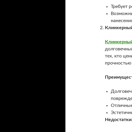
Требует р
Возможны
нанесения
Клинкерный
Клинкерный
долговечный
тех, кто це
прочностью 
Преимущест
Долговеч
поврежде
Отличные
Эстетичн
Недостатки