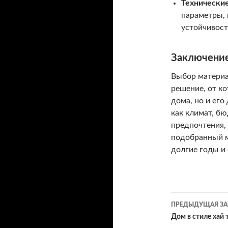
Технические
параметры, 
устойчивост
Заключени
Выбор материа
решение, от ко
дома, но и его
как климат, б
предпочтения,
подобранный м
долгие годы и
ПРЕДЫДУЩАЯ ЗА
Навигац
Дом в стиле хай 