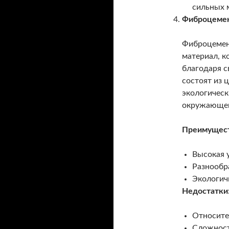
сильных 
Фиброцемен
Фиброцемен
материал, к
благодаря с
состоят из 
экологическ
окружающей
Преимущест
Высокая у
Разнообра
Экологич
Недостатки
Относите
Сложност