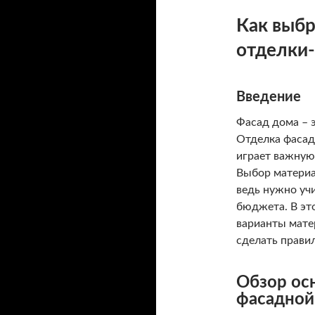
Как выбр
отделки
Введение
Фасад дома – э
Отделка фасада
играет важную
Выбор материа
ведь нужно уч
бюджета. В эт
варианты мате
сделать прави
Обзор ос
фасадной