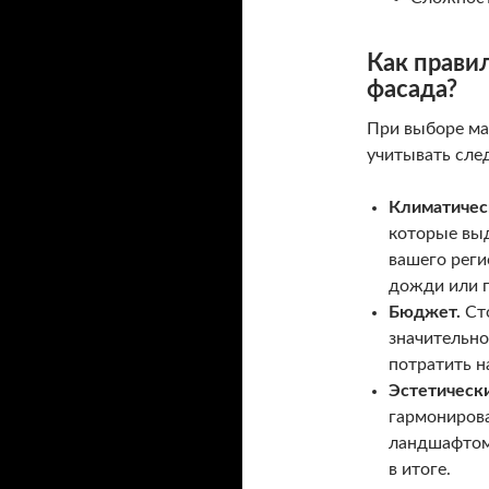
Как прави
фасада?
При выборе ма
учитывать сле
Климатичес
которые вы
вашего реги
дожди или 
Бюджет.
Сто
значительно
потратить н
Эстетическ
гармониров
ландшафтом.
в итоге.