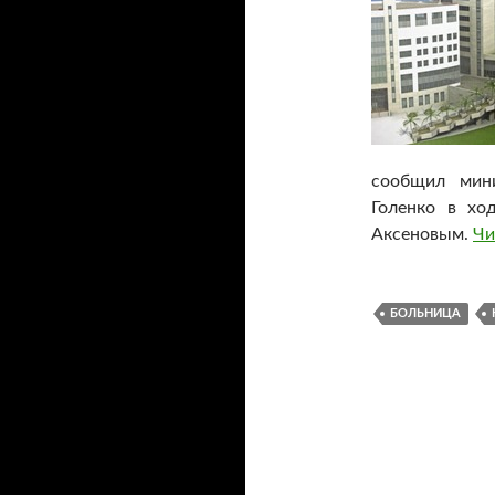
сообщил мини
Голенко в хо
Аксеновым.
Чи
БОЛЬНИЦА