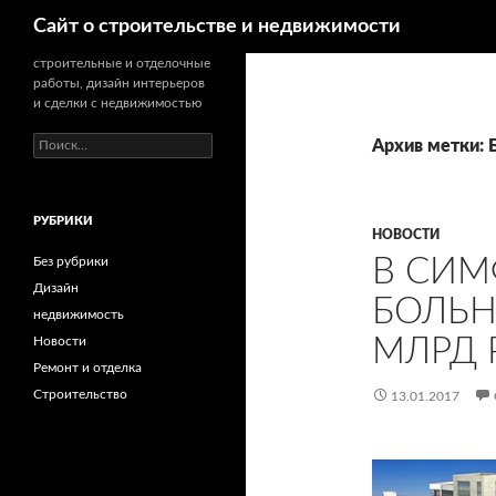
Поиск
Сайт о строительстве и недвижимости
строительные и отделочные
работы, дизайн интерьеров
и сделки с недвижимостью
Н
Архив метки: 
а
й
т
РУБРИКИ
и
НОВОСТИ
:
В СИМ
Без рубрики
Дизайн
БОЛЬН
недвижимость
МЛРД 
Новости
Ремонт и отделка
Строительство
13.01.2017