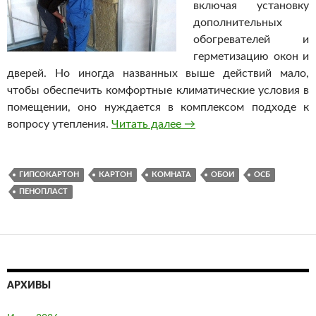
включая установку
дополнительных
обогревателей и
герметизацию окон и
дверей. Но иногда названных выше действий мало,
чтобы обеспечить комфортные климатические условия в
помещении, оно нуждается в комплексом подходе к
вопросу утепления.
Читать далее
Как утеплить комнату из
→
ГИПСОКАРТОН
КАРТОН
КОМНАТА
ОБОИ
ОСБ
ПЕНОПЛАСТ
АРХИВЫ