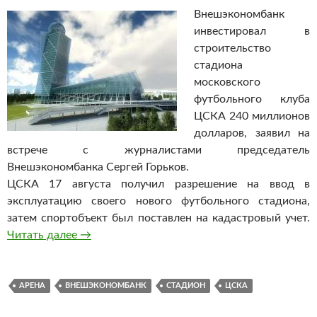
Внешэкономбанк
инвестировал в
строительство
стадиона
московского
футбольного клуба
ЦСКА 240 миллионов
долларов, заявил на
встрече с журналистами председатель
Внешэкономбанка Сергей Горьков.
ЦСКА 17 августа получил разрешение на ввод в
эксплуатацию своего нового футбольного стадиона,
затем спортобъект был поставлен на кадастровый учет.
Читать далее
Внешэкономбанк инвестировал в строительс
→
АРЕНА
ВНЕШЭКОНОМБАНК
СТАДИОН
ЦСКА