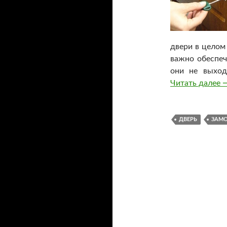
двери в целом
важно обеспеч
они не выход
Читать далее
З
ДВЕРЬ
ЗАМ