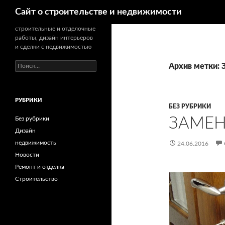
Поиск
Сайт о строительстве и недвижимости
строительные и отделочные
работы, дизайн интерьеров
и сделки с недвижимостью
Н
Архив метки: 
а
й
т
РУБРИКИ
и
БЕЗ РУБРИКИ
:
ЗАМЕН
Без рубрики
Дизайн
недвижимость
24.06.2016
Новости
Ремонт и отделка
Строительство