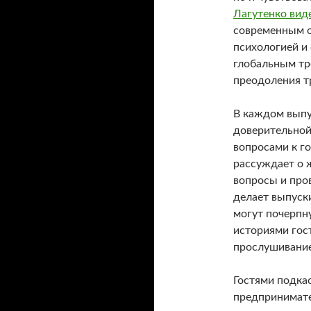
Лагутенко вид
современным о
психологией и
глобальным тр
преодоления т
В каждом выпу
доверительной
вопросами к г
рассуждает о 
вопросы и про
делает выпуск
могут почерпн
историями гост
прослушивани
Гостями подка
предпринимате