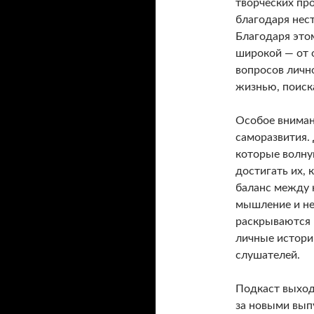
творческих про
благодаря нес
Благодаря это
широкой — от 
вопросов личн
жизнью, поиск
Особое вниман
саморазвития.
которые волну
достигать их, 
баланс между к
мышление и не 
раскрываются 
личные истори
слушателей.
Подкаст выход
за новыми вып