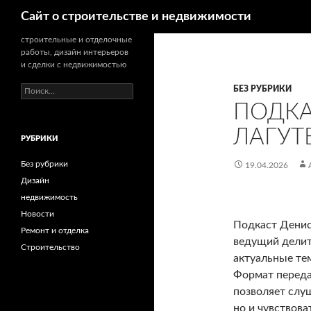
Поиск
Сайт о строительстве и недвижимости
строительные и отделочные
работы, дизайн интерьеров
и сделки с недвижимостью
БЕЗ РУБРИКИ
Н
а
ПОДКА
й
т
ЛАГУТ
РУБРИКИ
и
:
Без рубрики
19.04.2026
Дизайн
недвижимость
Новости
Подкаст Денис
Ремонт и отделка
ведущий делит
Строительство
актуальные те
Формат переда
позволяет слу
но и чувствов