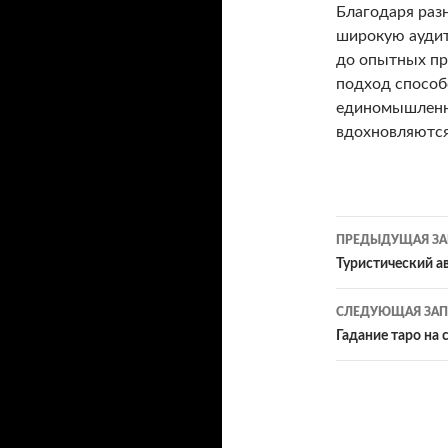
Благодаря разн
широкую аудит
до опытных пр
подход способ
единомышленн
вдохновляются
ПРЕДЫДУЩАЯ ЗА
Навигац
Туристический а
по
СЛЕДУЮЩАЯ ЗАП
записям
Гадание таро на