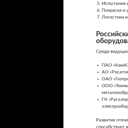
Испытания и
Покраска и 
Логистика и
Российск
оборудов
Среди ведущих
ПАО «КамАЗ»
АО «Росатом
ОАО «Газпро
ООО «Техма
металлообра
ГК «Русэлпр
электрообор
Развитие отеч
способствует 