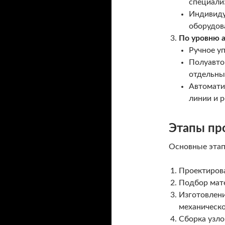
специали
Индивиду
оборудова
По уровню 
Ручное у
Полуавто
отдельны
Автомати
линии и 
Этапы пр
Основные этап
Проектирова
Подбор мат
Изготовлени
механическо
Сборка узло