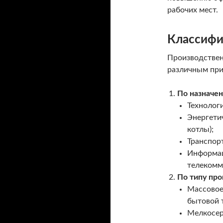
рабочих мест.
Классифи
Производствен
различным при
По назначе
Технологи
Энергети
котлы);
Транспорт
Информац
телекомм
По типу про
Массовое
бытовой т
Мелкосер