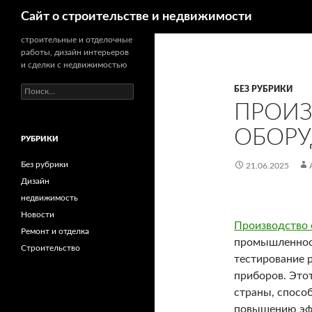
Поиск
Сайт о строительстве и недвижимости
строительные и отделочные
работы, дизайн интерьеров
и сделки с недвижимостью
БЕЗ РУБРИКИ
Н
а
ПРОИ
й
т
ОБОР
РУБРИКИ
и
:
Без рубрики
21.06.2025
Дизайн
недвижимость
Новости
Производство 
Ремонт и отделка
промышленност
Строительство
тестирование 
приборов. Это
страны, спосо
повышению эф