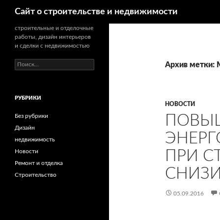
Поиск
Сайт о строительстве и недвижимости
строительные и отделочные
работы, дизайн интерьеров
и сделки с недвижимостью
Н
Архив метки: 
а
й
т
РУБРИКИ
и
НОВОСТИ
:
ПОВЫ
Без рубрики
Дизайн
ЭНЕРГ
недвижимость
ПРИ С
Новости
Ремонт и отделка
СНИЗИ
Строительство
05.09.2016