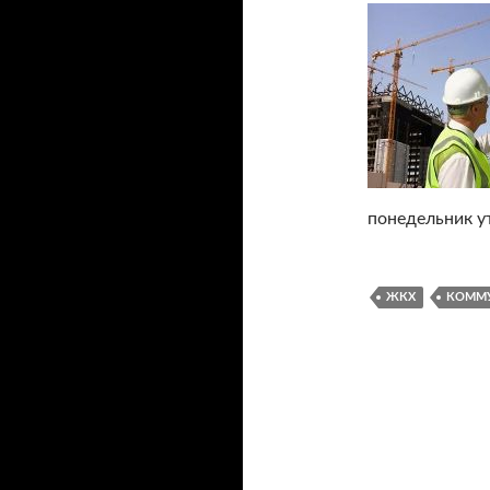
понедельник у
ЖКХ
КОММУ